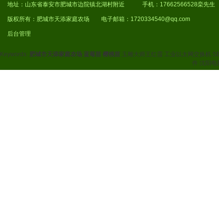
地址：山东省泰安市肥城市边院镇北湖村附近 手机：17662566528栾先生
版权所有：肥城市天添家庭农场 电子邮箱：1720334540@qq.com
后台管理
Keywords:
肥城市天添家庭农场
蓝莓苗
樱桃苗
玉雕大师王红霞
工业以太网交换机
S
件
沈阳电