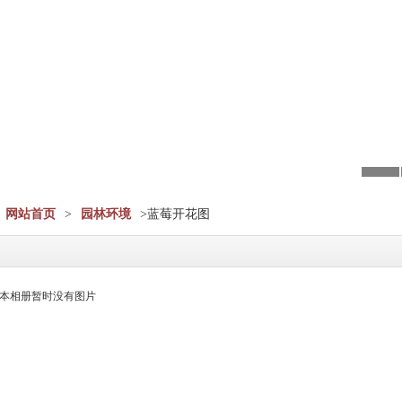
网站首页
>
园林环境
>蓝莓开花图
本相册暂时没有图片