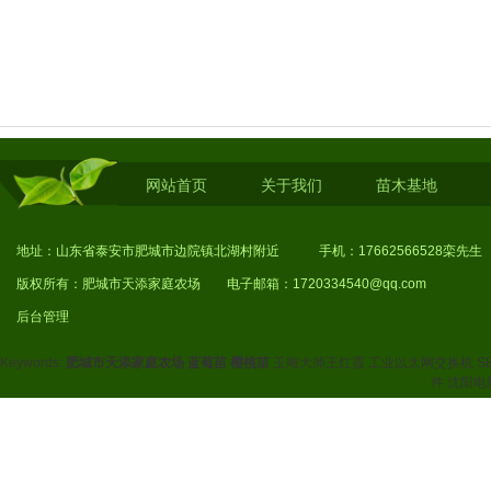
网站首页
关于我们
苗木基地
地址：山东省泰安市肥城市边院镇北湖村附近 手机：17662566528栾先生
1
版权所有：肥城市天添家庭农场 电子邮箱：1720334540@qq.com
后台管理
Keywords:
肥城市天添家庭农场
蓝莓苗
樱桃苗
玉雕大师王红霞
工业以太网交换机
S
件
沈阳电