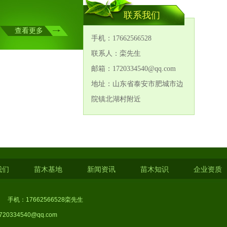
联系我们
查看更多
手机：17662566528
联系人：栾先生
邮箱：1720334540@qq.com
地址：山东省泰安市肥城市边
院镇北湖村附近
1
2
3
4
我们
苗木基地
新闻资讯
苗木知识
企业资质
：17662566528栾先生
334540@qq.com