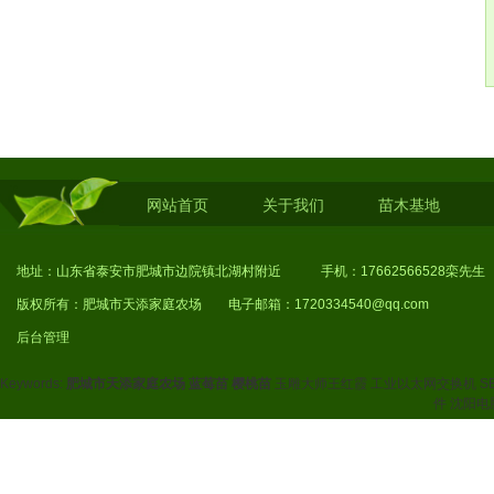
网站首页
关于我们
苗木基地
地址：山东省泰安市肥城市边院镇北湖村附近 手机：17662566528栾先生
版权所有：肥城市天添家庭农场 电子邮箱：1720334540@qq.com
后台管理
Keywords:
肥城市天添家庭农场
蓝莓苗
樱桃苗
玉雕大师王红霞
工业以太网交换机
S
件
沈阳电