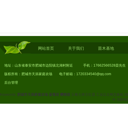
网站首页
关于我们
苗木基地
地址：山东省泰安市肥城市边院镇北湖村附近 手机：17662566528栾先生
1
版权所有：肥城市天添家庭农场 电子邮箱：1720334540@qq.com
后台管理
Keywords:
肥城市天添家庭农场
蓝莓苗
樱桃苗
玉雕大师王红霞
工业以太网交换机
S
件
沈阳电